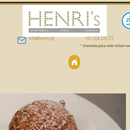
info@henris.pt
+351 924 378 772
* chamada para rede móvel na