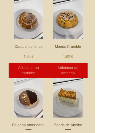
Caracol com noz
Moeda Crumble
Preço
Preço
1,80 €
1,80 €
Adicionar ao
Adicionar ao
carrinho
carrinho
Bolacha Americana
Picada de Abelha