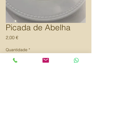
Picada de Abelha
Preço
2,00 €
Quantidade
*
Adicionar ao carrinho
Comprar
Bolo suave à base de natas e baunilha
com cobertura de amêndoas
Pão de Pretzel com cobertura de queijo