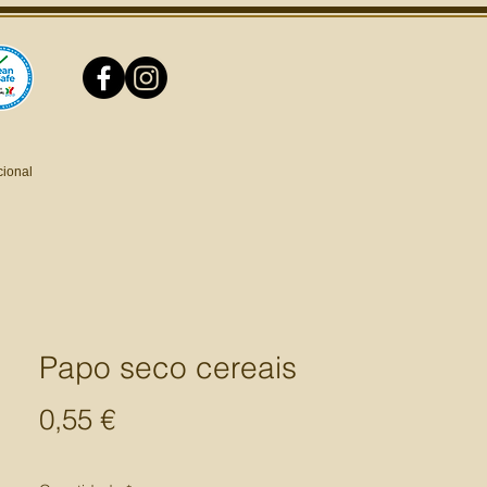
cional
Papo seco cereais
Preço
0,55 €